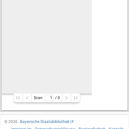
Scan
/ 
0
©
2026
Bayerische Staatsbibliothek
Impressum
Datenschutzerklärung
Barrierefreiheit
Kontakt