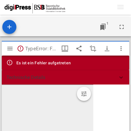
Toggl
navig
1
Mirador
TypeError: Failed to fetch
Viewer
Es ist ein Fehler aufgetreten
Technische Details