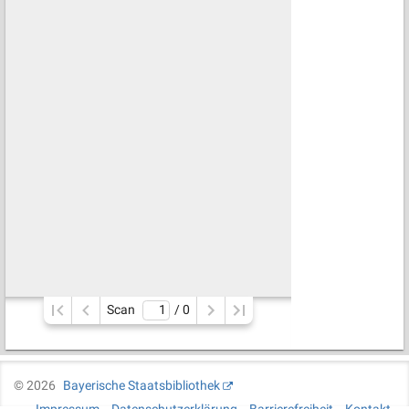
Scan
/ 
0
©
2026
Bayerische Staatsbibliothek
Impressum
Datenschutzerklärung
Barrierefreiheit
Kontakt