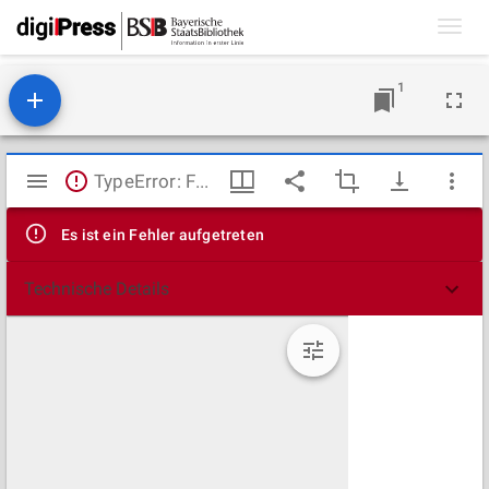
Toggl
navig
1
Mirador
TypeError: Failed to fetch
Viewer
Es ist ein Fehler aufgetreten
Technische Details