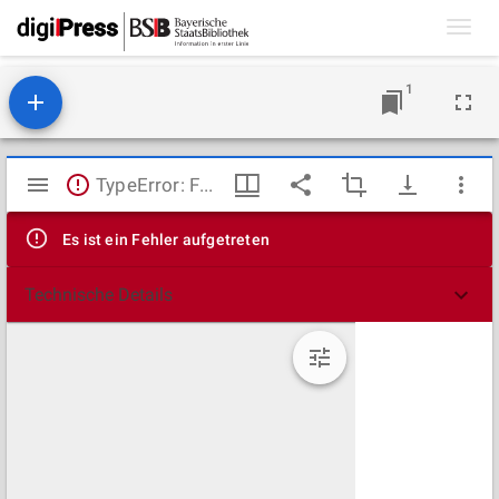
Toggl
navig
1
Mirador
TypeError: Failed to fetch
Viewer
Es ist ein Fehler aufgetreten
Technische Details