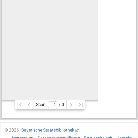
Scan
/ 
0
©
2026
Bayerische Staatsbibliothek
Impressum
Datenschutzerklärung
Barrierefreiheit
Kontakt