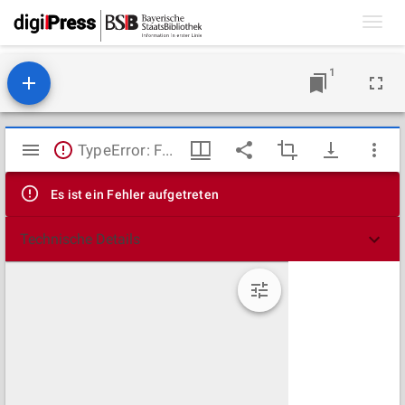
Toggl
navig
1
Mirador
TypeError: Failed to fetch
Viewer
Es ist ein Fehler aufgetreten
Technische Details