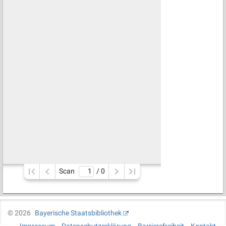
Scan
/ 
0
©
2026
Bayerische Staatsbibliothek
Impressum
Datenschutzerklärung
Barrierefreiheit
Kontakt