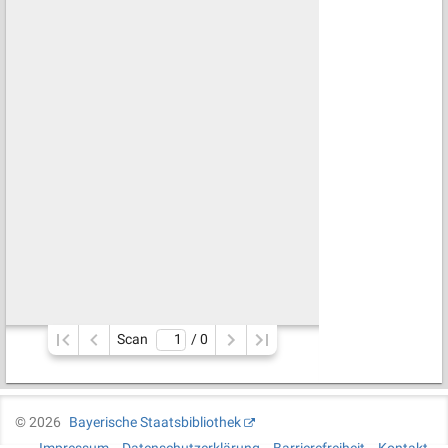
Scan
/ 
0
©
2026
Bayerische Staatsbibliothek
Impressum
Datenschutzerklärung
Barrierefreiheit
Kontakt