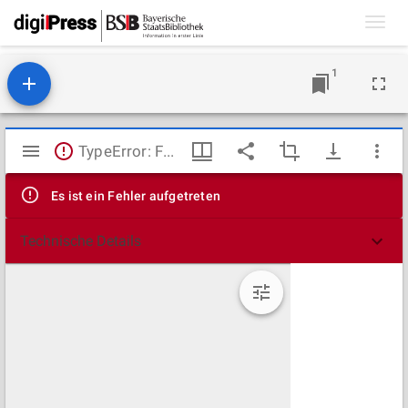
Toggl
navig
1
Mirador
TypeError: Failed to fetch
Viewer
Es ist ein Fehler aufgetreten
Technische Details