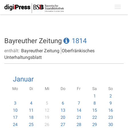
Toggl
navig
Bayreuther Zeitung
1814
enthält:
Bayreuther Zeitung
Oberfränkisches
Unterhaltungsblatt
Januar
Mo
Di
Mi
Do
Fr
Sa
So
1
2
3
4
5
6
7
8
9
10
11
12
13
14
15
16
17
18
19
20
21
22
23
24
25
26
27
28
29
30