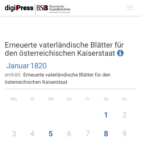
Toggl
navig
Erneuerte vaterländische Blätter für
den österreichischen Kaiserstaat
Januar
1820
enthält:
Erneuerte vaterländische Blätter für den
österreichischen Kaiserstaat
Mo
Di
Mi
Do
Fr
Sa
So
1
2
3
4
5
6
7
8
9