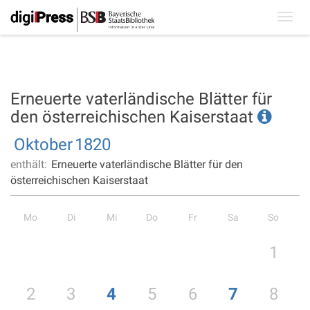
Toggl
navig
Erneuerte vaterländische Blätter für
den österreichischen Kaiserstaat
Oktober
1820
enthält:
Erneuerte vaterländische Blätter für den
österreichischen Kaiserstaat
Mo
Di
Mi
Do
Fr
Sa
So
1
2
3
4
5
6
7
8