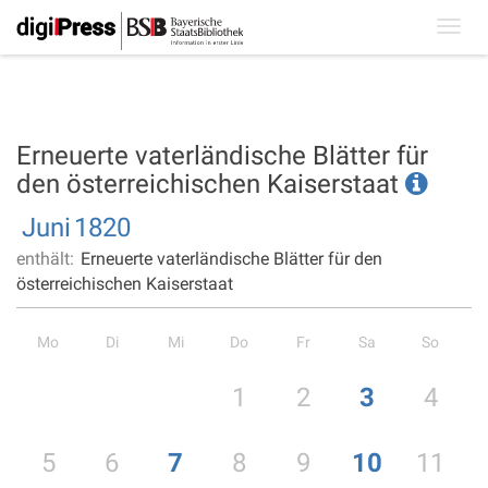
Toggl
navig
Erneuerte vaterländische Blätter für
den österreichischen Kaiserstaat
Juni
1820
enthält:
Erneuerte vaterländische Blätter für den
österreichischen Kaiserstaat
Mo
Di
Mi
Do
Fr
Sa
So
1
2
3
4
5
6
7
8
9
10
11