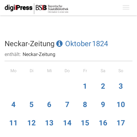
Toggl
navig
Neckar-Zeitung
Oktober
1824
enthält:
Neckar-Zeitung
Mo
Di
Mi
Do
Fr
Sa
So
1
2
3
4
5
6
7
8
9
10
11
12
13
14
15
16
17