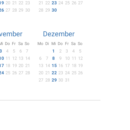
19
20
21
22
23
21
22
23
24
25
26
27
26
27
28
29
30
28
29
30
vember
Dezember
Mi
Do
Fr
Sa
So
Mo
Di
Mi
Do
Fr
Sa
So
3
4
5
6
7
1
2
3
4
5
10
11
12
13
14
6
7
8
9
10
11
12
17
18
19
20
21
13
14
15
16
17
18
19
24
25
26
27
28
20
21
22
23
24
25
26
27
28
29
30
31