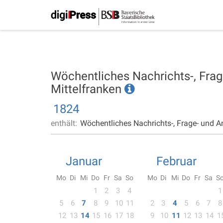
Wöchentliches Nachrichts-, Frag
Mittelfranken
1824
enthält:
Wöchentliches Nachrichts-, Frage- und A
Januar
Februar
Mo
Di
Mi
Do
Fr
Sa
So
Mo
Di
Mi
Do
Fr
Sa
S
1
2
3
4
1
5
6
7
8
9
10
11
2
3
4
5
6
7
8
12
13
14
15
16
17
18
9
10
11
12
13
14
1