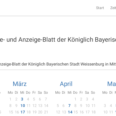
Start
Zei
e- und Anzeige-Blatt der Königlich Bayeri
nzeige-Blatt der Königlich Bayerischen Stadt Weissenburg in Mit
März
April
Ma
o
Mo
Di
Mi
Do
Fr
Sa
So
Mo
Di
Mi
Do
Fr
Sa
So
Mo
Di
1
2
3
4
5
6
7
1
2
3
4
8
9
10
11
12
13
14
5
6
7
8
9
10
11
3
4
5
15
16
17
18
19
20
21
12
13
14
15
16
17
18
10
11