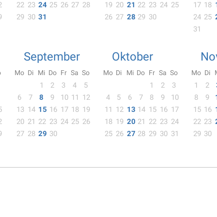
2
22
23
24
25
26
27
28
19
20
21
22
23
24
25
17
18
9
29
30
31
26
27
28
29
30
24
25
31
September
Oktober
No
o
Mo
Di
Mi
Do
Fr
Sa
So
Mo
Di
Mi
Do
Fr
Sa
So
Mo
Di
1
2
3
4
5
1
2
3
1
2
6
7
8
9
10
11
12
4
5
6
7
8
9
10
8
9
5
13
14
15
16
17
18
19
11
12
13
14
15
16
17
15
16
2
20
21
22
23
24
25
26
18
19
20
21
22
23
24
22
23
9
27
28
29
30
25
26
27
28
29
30
31
29
30