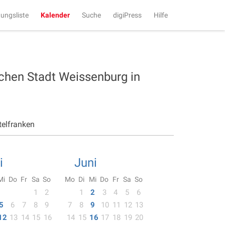
tungsliste
Kalender
Suche
digiPress
Hilfe
schen Stadt Weissenburg in
telfranken
i
Juni
Mi
Do
Fr
Sa
So
Mo
Di
Mi
Do
Fr
Sa
So
1
2
1
2
3
4
5
6
5
6
7
8
9
7
8
9
10
11
12
13
12
13
14
15
16
14
15
16
17
18
19
20