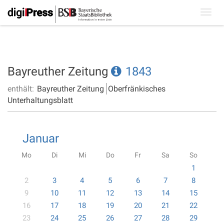
Toggl
navig
Bayreuther Zeitung
1843
enthält:
Bayreuther Zeitung
Oberfränkisches
Unterhaltungsblatt
Januar
Mo
Di
Mi
Do
Fr
Sa
So
1
2
3
4
5
6
7
8
9
10
11
12
13
14
15
16
17
18
19
20
21
22
23
24
25
26
27
28
29