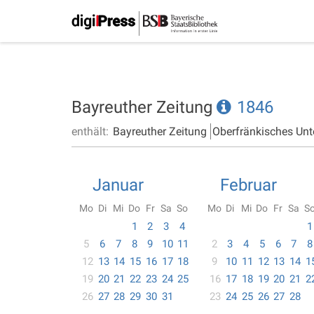
Bayreuther Zeitung
1846
enthält:
Bayreuther Zeitung
Oberfränkisches Unt
Januar
Februar
Mo
Di
Mi
Do
Fr
Sa
So
Mo
Di
Mi
Do
Fr
Sa
S
1
2
3
4
1
5
6
7
8
9
10
11
2
3
4
5
6
7
8
12
13
14
15
16
17
18
9
10
11
12
13
14
1
19
20
21
22
23
24
25
16
17
18
19
20
21
2
26
27
28
29
30
31
23
24
25
26
27
28