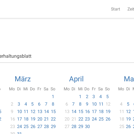
Start
Zei
erhaltungsblatt
März
April
Ma
o
Mo
Di
Mi
Do
Fr
Sa
So
Mo
Di
Mi
Do
Fr
Sa
So
Mo
Di
1
1
2
3
4
5
2
3
4
5
6
7
8
6
7
8
9
10
11
12
4
5
5
9
10
11
12
13
14
15
13
14
15
16
17
18
19
11
12
2
16
17
18
19
20
21
22
20
21
22
23
24
25
26
18
19
23
24
25
26
27
28
29
27
28
29
30
25
26