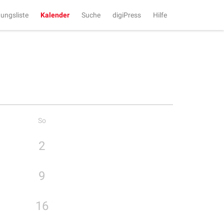
tungsliste
Kalender
Suche
digiPress
Hilfe
So
2
9
16