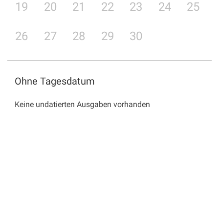
19
20
21
22
23
24
25
26
27
28
29
30
Ohne Tagesdatum
Keine undatierten Ausgaben vorhanden