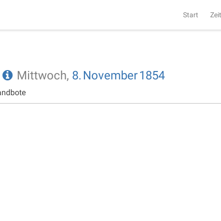
Start
Zei
e
Mittwoch,
8.
November
1854
andbote