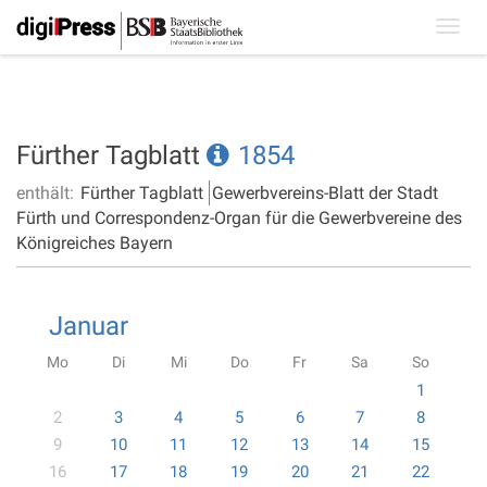
Toggl
navig
Fürther Tagblatt
1854
enthält:
Fürther Tagblatt
Gewerbvereins-Blatt der Stadt
Fürth und Correspondenz-Organ für die Gewerbvereine des
Königreiches Bayern
Januar
Mo
Di
Mi
Do
Fr
Sa
So
1
2
3
4
5
6
7
8
9
10
11
12
13
14
15
16
17
18
19
20
21
22