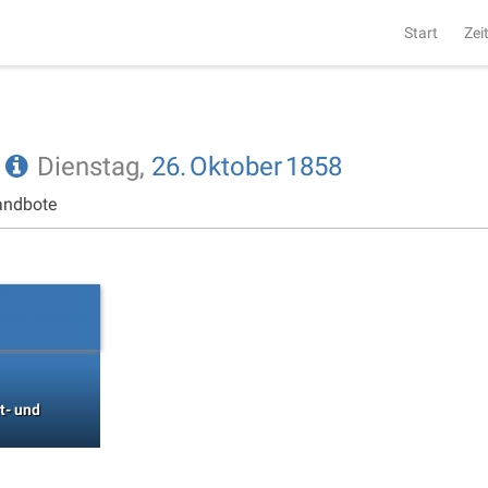
Start
Zei
e
Dienstag,
26.
Oktober
1858
andbote
t- und