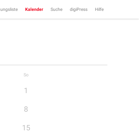
tungsliste
Kalender
Suche
digiPress
Hilfe
So
1
8
15