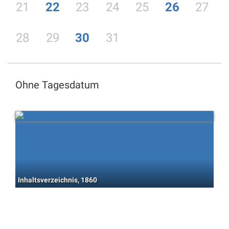
21
22
23
24
25
26
27
28
29
30
31
Ohne Tagesdatum
Inhaltsverzeichnis, 1860