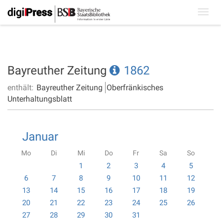
Toggl
navig
Bayreuther Zeitung
1862
enthält:
Bayreuther Zeitung
Oberfränkisches
Unterhaltungsblatt
Januar
Mo
Di
Mi
Do
Fr
Sa
So
1
2
3
4
5
6
7
8
9
10
11
12
13
14
15
16
17
18
19
20
21
22
23
24
25
26
27
28
29
30
31