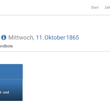
Start
Zei
e
Mittwoch,
11.
Oktober
1865
andbote
t- und