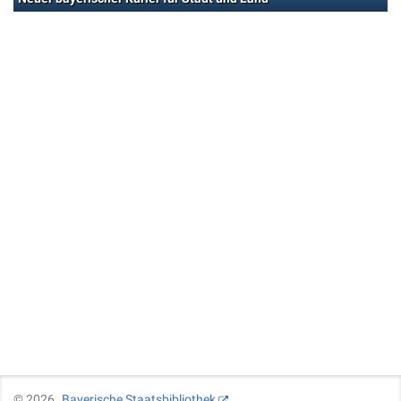
©
2026
Bayerische Staatsbibliothek