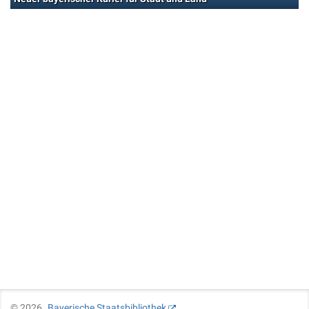
©
2026
Bayerische Staatsbibliothek