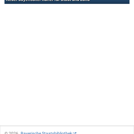
©
2026
Bayerische Staatsbibliothek