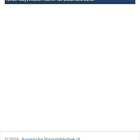
©
2026
Bayerische Staatsbibliothek