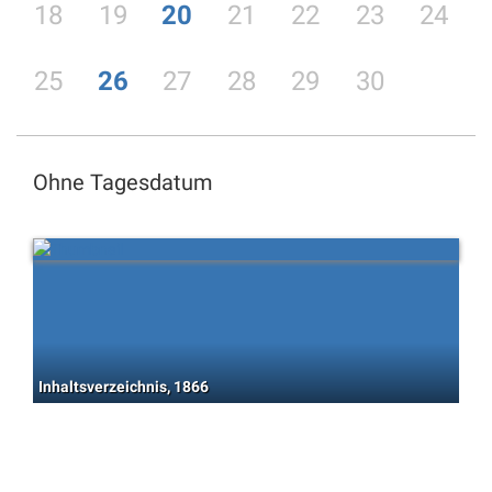
18
19
20
21
22
23
24
25
26
27
28
29
30
Ohne Tagesdatum
Inhaltsverzeichnis, 1866