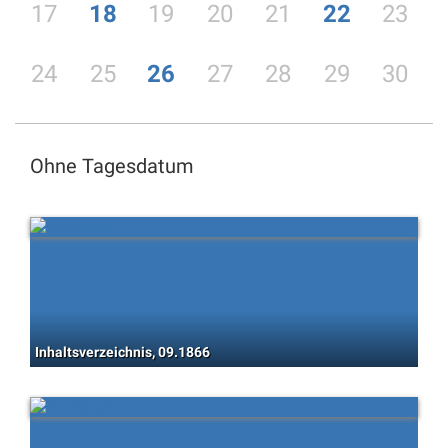
17
18
19
20
21
22
23
24
25
26
27
28
29
30
Ohne Tagesdatum
Inhaltsverzeichnis, 09.1866