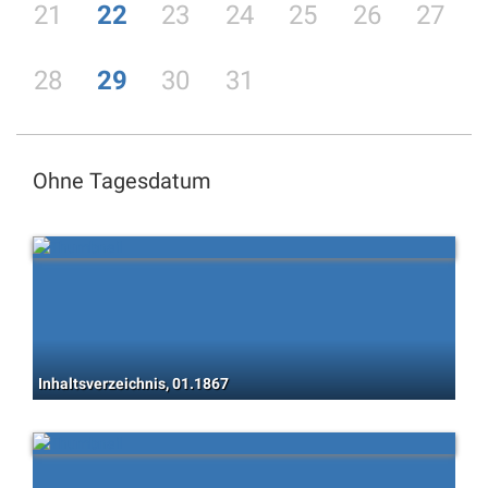
21
22
23
24
25
26
27
28
29
30
31
Ohne Tagesdatum
Inhaltsverzeichnis, 01.1867