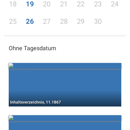
18
19
20
21
22
23
24
25
26
27
28
29
30
Ohne Tagesdatum
Inhaltsverzeichnis, 11.1867