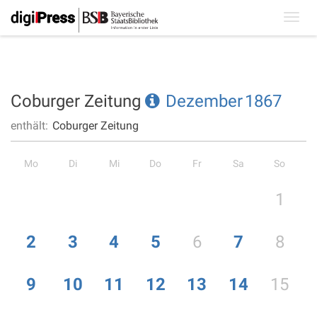
Toggl
navig
Coburger Zeitung
Dezember
1867
enthält:
Coburger Zeitung
Mo
Di
Mi
Do
Fr
Sa
So
1
2
3
4
5
6
7
8
9
10
11
12
13
14
15