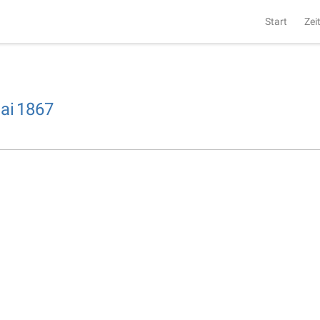
Start
Zei
ai
1867