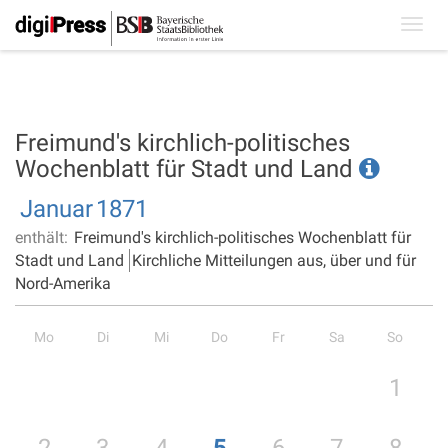
Toggl
navig
Freimund's kirchlich-politisches
Wochenblatt für Stadt und Land
Januar
1871
enthält:
Freimund's kirchlich-politisches Wochenblatt für
Stadt und Land
Kirchliche Mitteilungen aus, über und für
Nord-Amerika
Mo
Di
Mi
Do
Fr
Sa
So
1