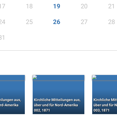
17
18
19
20
21
24
25
26
27
28
31
eilungen aus,
Kirchliche Mitteilungen aus,
Kirchliche Mit
ord-Amerika
über und für Nord-Amerika
über und für 
002, 1871
003, 1871