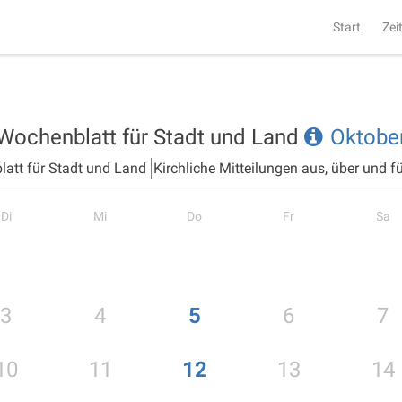
Start
Zei
s Wochenblatt für Stadt und Land
Oktobe
latt für Stadt und Land
Kirchliche Mitteilungen aus, über und 
Di
Mi
Do
Fr
Sa
3
4
5
6
7
10
11
12
13
14