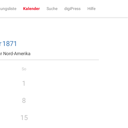
tungsliste
Kalender
Suche
digiPress
Hilfe
r
1871
für Nord-Amerika
So
1
8
15