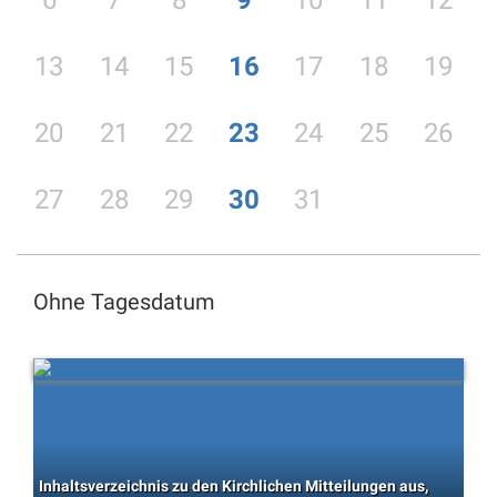
6
7
8
9
10
11
12
13
14
15
16
17
18
19
20
21
22
23
24
25
26
27
28
29
30
31
Ohne Tagesdatum
Inhaltsverzeichnis zu den Kirchlichen Mitteilungen aus,