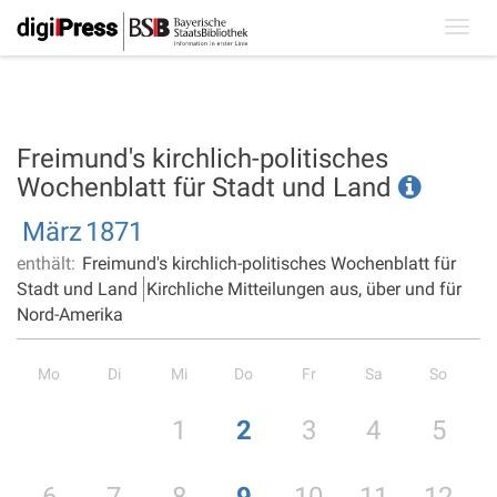
Toggl
navig
Freimund's kirchlich-politisches
Wochenblatt für Stadt und Land
März
1871
enthält:
Freimund's kirchlich-politisches Wochenblatt für
Stadt und Land
Kirchliche Mitteilungen aus, über und für
Nord-Amerika
Mo
Di
Mi
Do
Fr
Sa
So
1
2
3
4
5