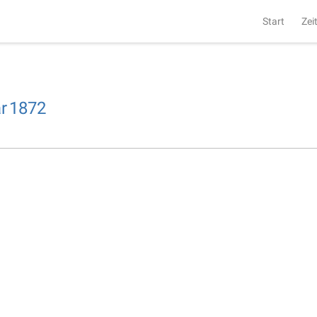
Start
Zei
r
1872