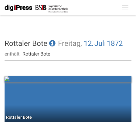
Toggl
navig
Rottaler Bote
Freitag,
12.
Juli
1872
enthält:
Rottaler Bote
Rottaler Bote