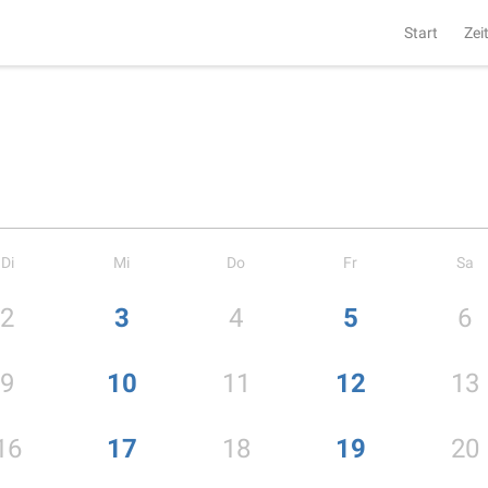
Start
Zei
Di
Mi
Do
Fr
Sa
2
3
4
5
6
9
10
11
12
13
16
17
18
19
20