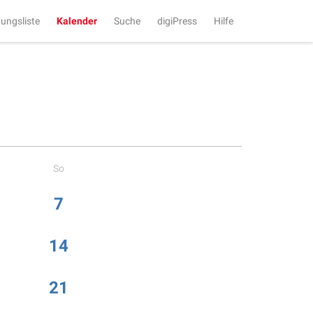
tungsliste
Kalender
Suche
digiPress
Hilfe
So
7
14
21