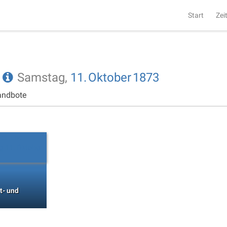
Start
Zei
e
Samstag,
11.
Oktober
1873
andbote
t- und