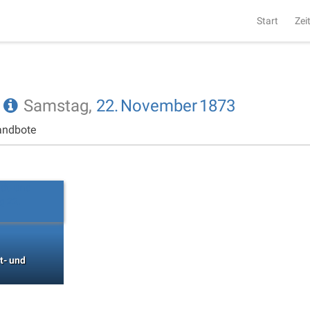
Start
Zei
e
Samstag,
22.
November
1873
andbote
t- und