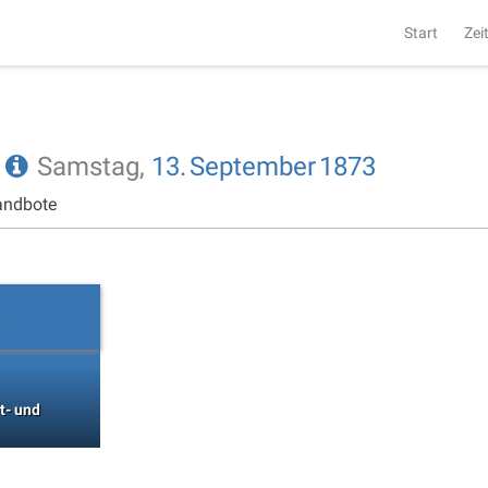
Start
Zei
e
Samstag,
13.
September
1873
andbote
t- und