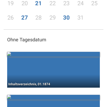
19
20
21
22
23
24
25
26
27
28
29
30
31
Ohne Tagesdatum
Inhaltsverzeichnis, 01.1874