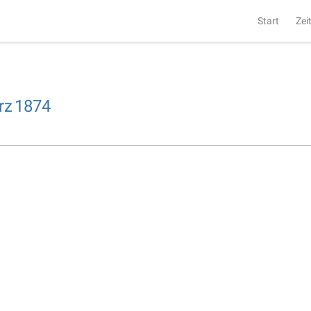
Start
Zei
rz
1874