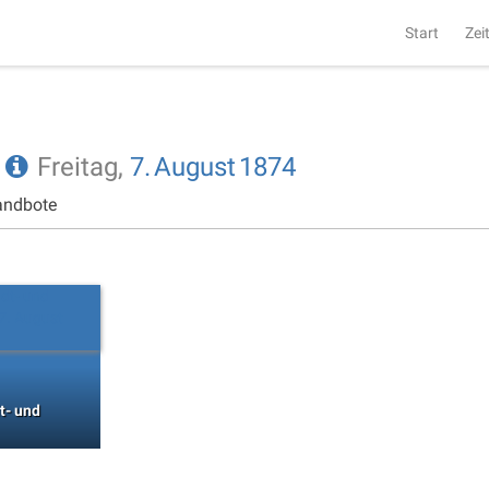
Start
Zei
e
Freitag,
7.
August
1874
andbote
t- und