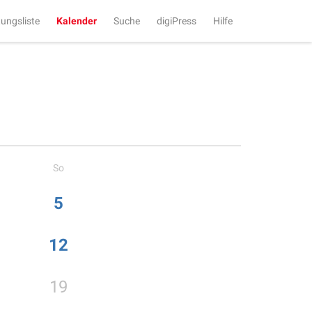
tungsliste
Kalender
Suche
digiPress
Hilfe
So
5
12
19