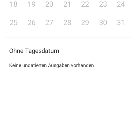
18
19
20
21
22
23
24
25
26
27
28
29
30
31
Ohne Tagesdatum
Keine undatierten Ausgaben vorhanden