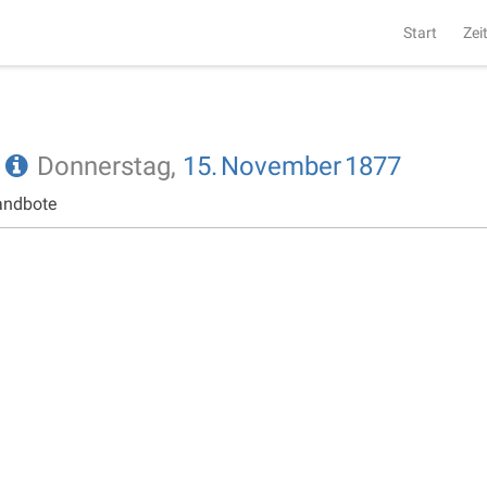
Start
Zei
e
Donnerstag,
15.
November
1877
andbote