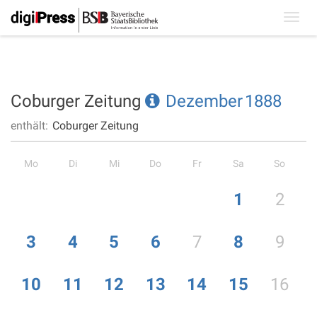
Toggl
navig
Coburger Zeitung
Dezember
1888
enthält:
Coburger Zeitung
Mo
Di
Mi
Do
Fr
Sa
So
1
2
3
4
5
6
7
8
9
10
11
12
13
14
15
16