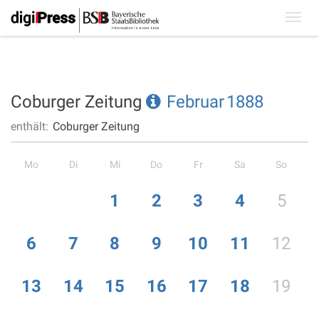
Toggl
navig
Coburger Zeitung
Februar
1888
enthält:
Coburger Zeitung
Mo
Di
Mi
Do
Fr
Sa
So
1
2
3
4
5
6
7
8
9
10
11
12
13
14
15
16
17
18
19