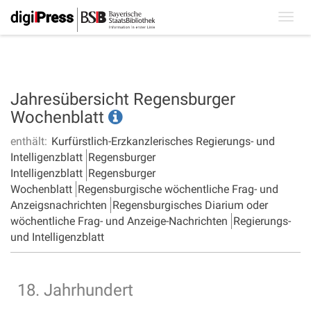
Toggl
navig
Jahresübersicht Regensburger
Wochenblatt
enthält:
Kurfürstlich-Erzkanzlerisches Regierungs- und
Intelligenzblatt
Regensburger
Intelligenzblatt
Regensburger
Wochenblatt
Regensburgische wöchentliche Frag- und
Anzeigsnachrichten
Regensburgisches Diarium oder
wöchentliche Frag- und Anzeige-Nachrichten
Regierungs-
und Intelligenzblatt
18. Jahrhundert